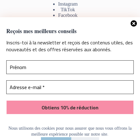
Instagram
TikTok
Facebook
Youtube
Reçois mes meilleurs conseils
Inscris-toi à la newsletter et reçois des contenus utiles, des
nouveautés et des offres réservées aux abonnés.
Information de contact
Si vous avez des questions, commentaires ou problèmes avec
les téléchargements, sentez vous libre de me contacter par
mail. Je serais ravie de pouvoir vous aider
Contactez-moi
Pas de spam ! Consulte la
politique de confidentialité
pour
Nous utilisons des cookies pour nous assurer que nous vous offrons la
plus d’informations.
meilleure expérience possible sur notre site.