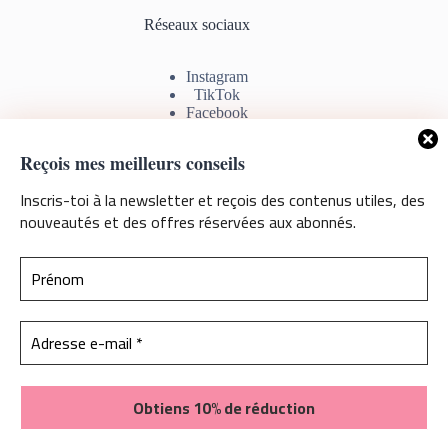
Réseaux sociaux
Instagram
TikTok
Facebook
Youtube
Reçois mes meilleurs conseils
Inscris-toi à la newsletter et reçois des contenus utiles, des
nouveautés et des offres réservées aux abonnés.
Information de contact
Si vous avez des questions, commentaires ou problèmes avec
les téléchargements, sentez vous libre de me contacter par
mail. Je serais ravie de pouvoir vous aider
Contactez-moi