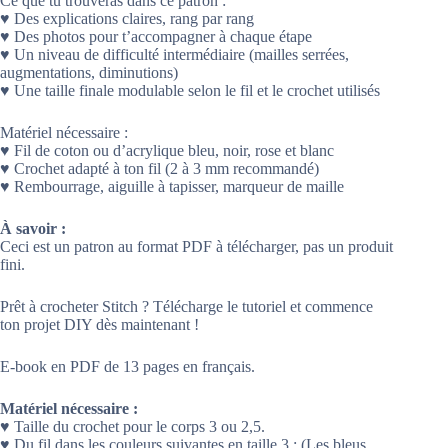
Ce que tu trouveras dans ce patron :
♥ Des explications claires, rang par rang
♥ Des photos pour t’accompagner à chaque étape
♥ Un niveau de difficulté intermédiaire (mailles serrées,
augmentations, diminutions)
♥ Une taille finale modulable selon le fil et le crochet utilisés
Matériel nécessaire :
♥ Fil de coton ou d’acrylique bleu, noir, rose et blanc
♥ Crochet adapté à ton fil (2 à 3 mm recommandé)
♥ Rembourrage, aiguille à tapisser, marqueur de maille
À savoir :
Ceci est un patron au format PDF à télécharger, pas un produit
fini.
Prêt à crocheter Stitch ? Télécharge le tutoriel et commence
ton projet DIY dès maintenant !
E-book en PDF de 13 pages en français.
Matériel nécessaire :
♥ Taille du crochet pour le corps 3 ou 2,5.
♥ Du fil dans les couleurs suivantes en taille 3 : (Les bleus