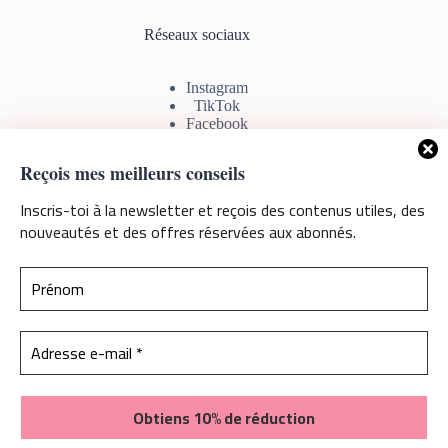
Réseaux sociaux
Instagram
TikTok
Facebook
Youtube
Reçois mes meilleurs conseils
Inscris-toi à la newsletter et reçois des contenus utiles, des
nouveautés et des offres réservées aux abonnés.
Information de contact
Si vous avez des questions, commentaires ou problèmes avec
les téléchargements, sentez vous libre de me contacter par
mail. Je serais ravie de pouvoir vous aider
Contactez-moi