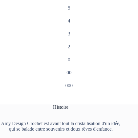
5
4
3
2
0
00
000
–
Histoire
Amy Design Crochet est avant tout la cristallisation d'un idée,
qui se balade entre souvenirs et doux rêves d'enfance.